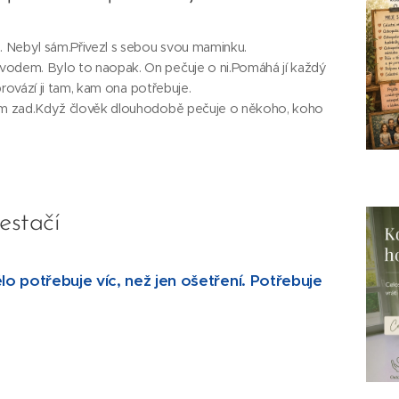
 Nebyl sám.Přivezl s sebou svou maminku.
vodem. Bylo to naopak. On pečuje o ni.Pomáhá jí každý
oprovází ji tam, kam ona potřebuje.
stem zad.Když člověk dlouhodobě pečuje o někoho, koho
estačí
ělo potřebuje víc, než jen ošetření. Potřebuje