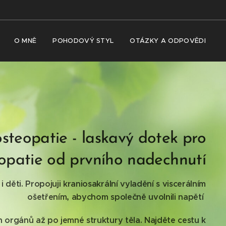
O MNĚ
POHODOVÝ STYL
OTÁZKY A ODPOVĚDI
osteopatie - laskavý dotek pro
opatie od prvního nadechnutí
i děti.
Propojuji kraniosakrální vyladění s viscerálním
ošetřením,
abychom společně uvolnili napětí
ch orgánů až po jemné struktury těla.
Najděte cestu k