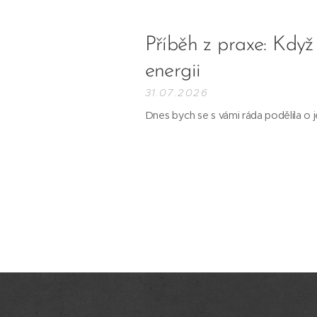
Příběh z praxe: Když
energii 🌿
31.07.2026
Dnes bych se s vámi ráda podělila o 