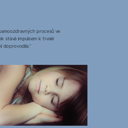
ní samoozdravných procesů ve
 stává impulsem k trvalé
í doprovodila."