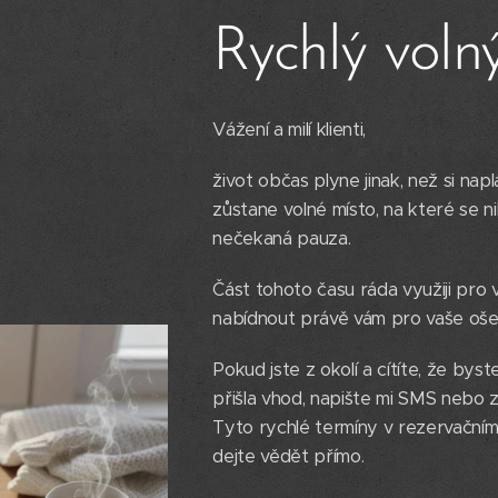
Rychlý voln
Vážení a milí klienti, 🌿
​život občas plyne jinak, než si na
zůstane volné místo, na které se ni
nečekaná pauza.
​Část tohoto času ráda využiji pro
nabídnout právě vám pro vaše ošetř
​Pokud jste z okolí a cítíte, že bys
přišla vhod, napište mi SMS nebo
Tyto rychlé termíny v rezervačním
dejte vědět přímo.