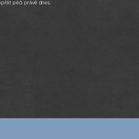
opřát péči právě dnes. 🍀