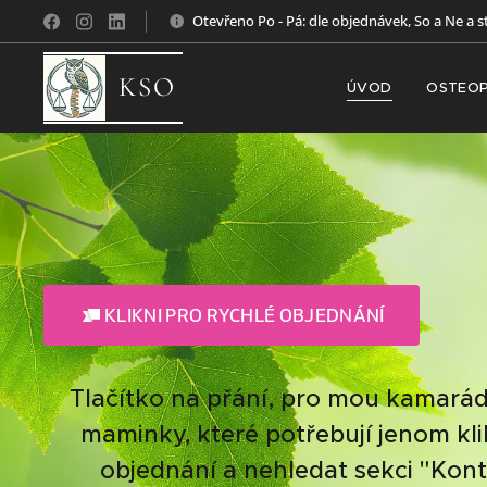
Otevřeno Po - Pá: dle objednávek, So a Ne a s
KSO
ÚVOD
OSTEOP
KLIKNI PRO RYCHLÉ OBJEDNÁNÍ
Tlačítko na přání, pro mou kamarád
maminky, které potřebují jenom kl
objednání a nehledat sekci "Konta