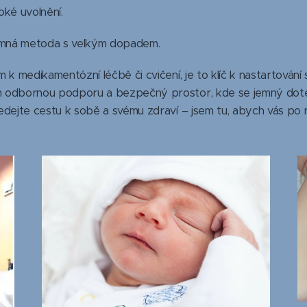
oké uvolnění.
jemná metoda s velkým dopadem.
m k medikamentózní léčbě či cvičení, je to klíč k nastartová
 odbornou podporu a bezpečný prostor, kde se jemný dotek
edejte cestu k sobě a svému zdraví – jsem tu, abych vás po n