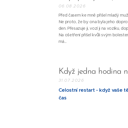
06.08.2026
Před časem ke mně přišel mladý muž.
Ne proto, že by ona byla jeho dopro
den. Přesazuje ji, vozí ji na vozíku, d
Na ošetření přišel kvůli svým bole
má...
Když jedna hodina n
31.07.2026
Celostní restart - když vaše t
čas