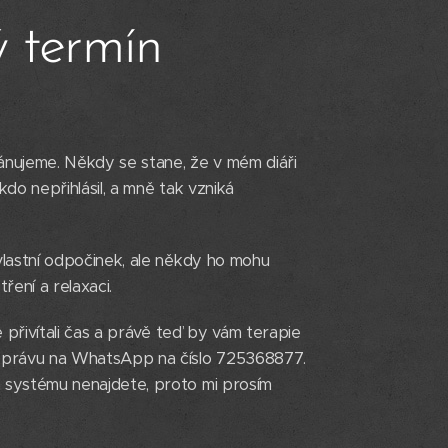
ý termín
plánujeme. Někdy se stane, že v mém diáři
kdo nepřihlásil, a mně tak vzniká
 vlastní odpočinek, ale někdy ho mohu
ení a relaxaci.
te přivítali čas a právě teď by vám terapie
 zprávu na WhatsApp na číslo 725368877.
 systému nenajdete, proto mi prosím