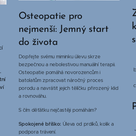
Osteopatie pro
nejmenší: Jemný start
s
do života
cí
Dopřejte svému miminku úlevu skrze
bezpečnou a nebolestivou manuální terapii.
b
.
Osteopatie pomáhá novorozencům i
tní
batolatům zpracovat náročný proces
c
ví
porodu a navrátit jejich tělíčku přirozený klid
a rovnováhu.
P
S čím děťátku nejčastěji pomáhám?
Spokojené bříško:
Úleva od prdíků, kolik a
podpora trávení.