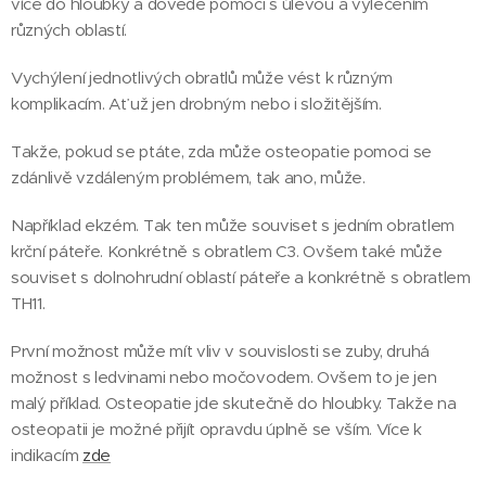
více do hloubky a dovede pomoci s úlevou a vyléčením
různých oblastí.
Vychýlení jednotlivých obratlů může vést k různým
komplikacím. Ať už jen drobným nebo i složitějším.
Takže, pokud se ptáte, zda může osteopatie pomoci se
zdánlivě vzdáleným problémem, tak ano, může.
Například ekzém. Tak ten může souviset s jedním obratlem
krční páteře. Konkrétně s obratlem C3. Ovšem také může
souviset s dolnohrudní oblastí páteře a konkrétně s obratlem
TH11.
První možnost může mít vliv v souvislosti se zuby, druhá
možnost s ledvinami nebo močovodem. Ovšem to je jen
malý příklad. Osteopatie jde skutečně do hloubky. Takže na
osteopatii je možné přijít opravdu úplně se vším. Více k
indikacím
zde