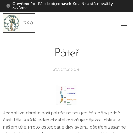
Otevřeno Po - Pá: dle objednávek, So a Ne a státní svátky
zavřeno
KSO
Páteř
29.01.2024
Jednotlivé obratle naší páteře nejsou jen částečky jedné
části těla. Každý jeden obratel ovlivňuje nějakou oblast v
našem těle. Proto osteopatie díky svému ošetření zasáhne