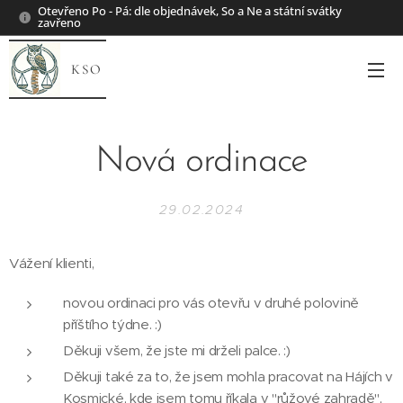
Otevřeno Po - Pá: dle objednávek, So a Ne a státní svátky
zavřeno
KSO
Nová ordinace
29.02.2024
Vážení klienti,
novou ordinaci pro vás otevřu v druhé polovině
příštího týdne. :)
Děkuji všem, že jste mi drželi palce. :)
Děkuji také za to, že jsem mohla pracovat na Hájích v
Kosmické, kde jsem tomu říkala v "růžové zahradě",