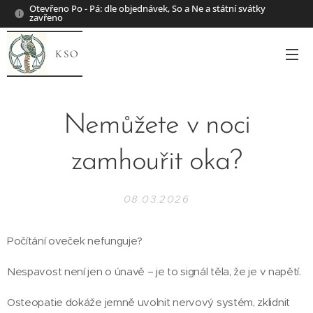
Otevřeno Po - Pá: dle objednávek, So a Ne a státní svátky
zavřeno
KSO
Nemůžete v noci
zamhouřit oka?
08.03.2026
Počítání oveček nefunguje? ​
Nespavost není jen o únavě – je to signál těla, že je v napětí.
Osteopatie dokáže jemně uvolnit nervový systém, zklidnit