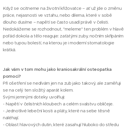
​Když se ocitneme na životní křižovatce – ať už jde o změnu
práce, nejasnosti ve vztahu, nebo dilema, které v sobě
dlouho dusíme – napětí se často usadí právě v čelisti.
Nedokážeme se rozhodnout, "meleme" ten problém v hlavě
pořád dokola a tělo reaguje: zaťatými zuby, nočním skřípáním
nebo tupou bolestí, na kterou je i moderní stomatologie
krátká.
​Jak vám v tom mohu jako kraniosakrální osteopatka
pomoci?
🪥🦷
​Při ošetření se nedívám jen na zub jako takový, ale zaměřuji
se na celý ten složitý aparát kolem.
Svými jemnými doteky uvolňuji:
​- Napětí v čelistních kloubech a celém svalstvu obličeje.
​- Jednotlivé lebeční kosti a pláty, které na sebe těsně
naléhají.
- ​Oblast hlavových dutin, které zasahují hluboko do středu