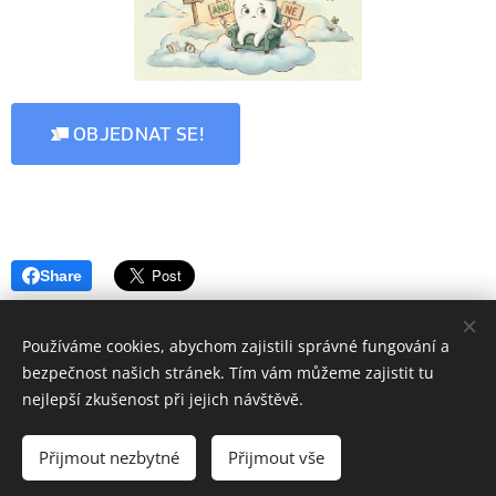
OBJEDNAT SE!
Share
Používáme cookies, abychom zajistili správné fungování a
bezpečnost našich stránek. Tím vám můžeme zajistit tu
nejlepší zkušenost při jejich návštěvě.
© 2004 - 2026 Ivana Lederer. IČO: 71140271 - Brunelova 14/961,
Praha 4 - Libuš, 142 00 - stanice MHD Sídliště Libuš
Přijmout nezbytné
Přijmout vše
Vytvořeno službou
Webnode
Cookies