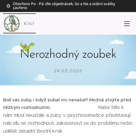
Otevřeno Po - Pá: dle objednávek, So a Ne a státní svátky
zavřeno
KSO
Nerozhodný zoubek
24.05.2026
Bolí vás zuby, i když zubař nic nenašel? Možná stojíte před
Naše tělo k
těžkým rozhodnutím. 🦷​
nám mluví neustále a zuby v psychosomatice představují
naši sílu se rozhodnout, zakousnout se do problému nebo
udělat zásadní životní krok.