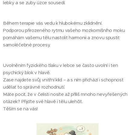
lebky a se zuby úzce sousedí.
​Během terapie vás vedu k hlubokému zklidnění.
Podporou přirozeného rytmu vašeho mozkomíšního moku
pomáhám vašemu tělu nastolit harmonii a znovu spustit
samoléčebné procesy. 🎼🎵🎶
​Uvolněním fyzického tlaku v lebce se často uvolní i ten
psychický blok v hlavě.
Zase najdete svůj vnitřní klid – a s ním přichází i schopnost
udělat to správné rozhodnutí.
​Máte pocit, že v čelisti nosíte až příliš mnoho nevyřešených
otázek? Přijďte své hlavě i tělu ulehčit.
​Těším se na vás! 🍀✨